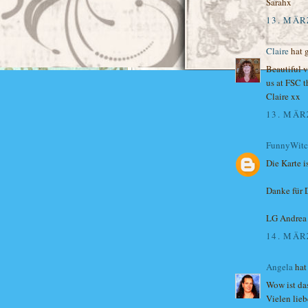
Sarahx
13. MÄR
Claire
hat 
Beautiful v
us at FSC t
Claire xx
13. MÄR
FunnyWit
Die Karte is
Danke für 
LG Andrea
14. MÄR
Angela
hat
Wow ist das
Vielen lie