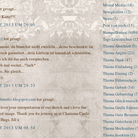
Mixed Media
(18)
t gesagt…
Neuigkeiten
(12)
 Karte!!!!
News
(7)
Z 2013 UM 20:05
Post von euch
(15)
Stempelkarten
(1094
))
hat gesagt…
Tags Lesezeichen
(1
Thema Abschied
(5)
imone, du brauchst nicht zweifeln....deine beschenkte im
 sich garantiert....dein kärtlein ist traumhaft schööööön,
Thema Angler
(22)
ich dir das auch versprechen...
Thema Dank
(47)
h mal weiter....*lach*
Thema Einladung
(2
...bis gleich...
Thema Einzug
(2)
))
Thema Führerschein
Z 2013 UM 20:33
Thema Geburt
(54)
Thema Geburtstag
(7
rdstudio.blogspot.com
hat gesagt…
Thema Glückwunsch
I love your interpretation of our sketch and i love the
Thema Grüße Erinne
nd image. Thank you for joining us at Charisma Cardz.
Thema Gute Besseru
Hugs, Jill x
Thema Gutschein
(1)
Z 2013 UM 08:54
Thema Hochzeiten
(
Thema Insekten
(1)