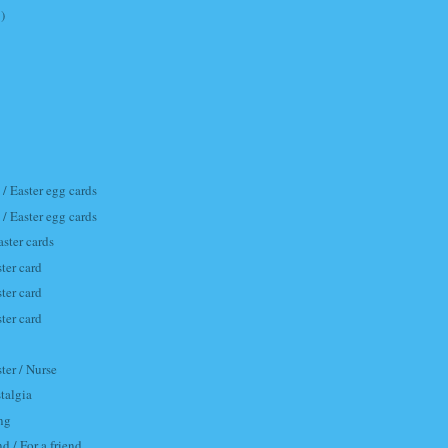
)
 / Easter egg cards
 / Easter egg cards
aster cards
ster card
ster card
ster card
er / Nurse
talgia
ing
d / For a friend