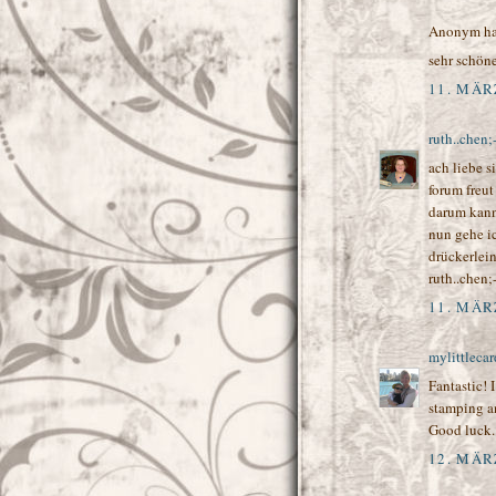
Anonym ha
sehr schöne
11. MÄR
ruth..chen;-
ach liebe s
forum freut
darum kann 
nun gehe ic
drückerleins
ruth..chen;-
11. MÄR
mylittleca
Fantastic! 
stamping a
Good luck. 
12. MÄR