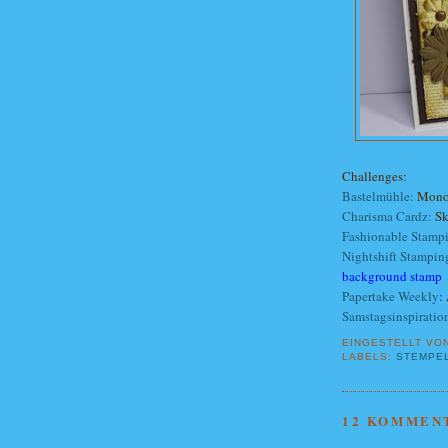
Challenges:
Bastelmühle:
Mono
Charisma Cardz:
Sk
Fashionable Stamp
Nightshift Stampin
background stamp
Papertake Weekly
:
Samstagsinspiratio
EINGESTELLT VO
LABELS:
STEMPE
12 KOMMEN