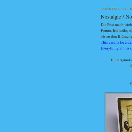
SONNTAG, 10. 
Nostalgie / No
Die Post macht sic
Forum. Ich hoffe, si
bis zu den Blümche
This card is for a d
Everything at this 
Hintergrunds
S
O