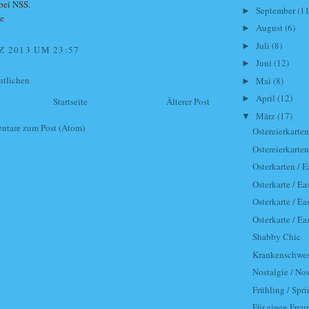
bei NSS.
September
(11
►
e
August
(6)
►
Juli
(8)
►
Z 2013 UM 23:57
Juni
(12)
►
ntlichen
Mai
(8)
►
April
(12)
►
Startseite
Älterer Post
März
(17)
▼
tare zum Post (Atom)
Ostereierkarten
Ostereierkarten
Osterkarten / E
Osterkarte / Ea
Osterkarte / Ea
Osterkarte / Ea
Shabby Chic
Krankenschwest
Nostalgie / Nos
Frühling / Spr
Für einen Freun