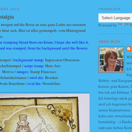
MÄRZ 2013
TRANSLATE
stalgia
h morgen auf die Reise an eine ganz Liebe aus unserem
Powered by
T
e freut sich. Hier ist alles gestempelt, vom Hintergrund
n.
ear stamping friend from our forum. I hope she will like it.
ÜBER MICH
card was stamped, from the background until the flowers.
Wi
tempel /
background stamp
: Impression Obsession
mei
chriftstempel /
script stamp:
Hero Arts
Ich
Motive /
images:
Stamp Francisco
Erg
Schnörkelstanze /
swirl die:
Bosskut
Hobby- und Entspan
vale Stanzform /
oval die:
Nestabilies
kreiere gern Karten, 
bin ich seit Februar
Ich beteilige mich g
weil ich begeistert b
neuen Inspirationen. 
habe eine erwachsen
berufstätig. :-) Dank
und eure lieben Ko