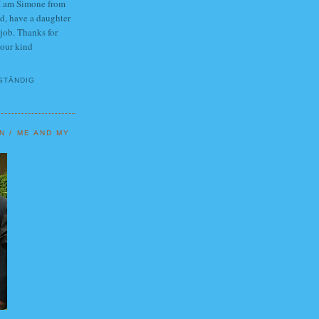
 I am Simone from
d, have a daughter
 job. Thanks for
your kind
STÄNDIG
N / ME AND MY