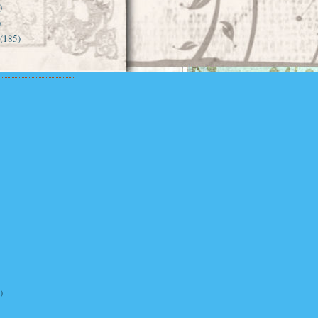
)
)
(185)
)