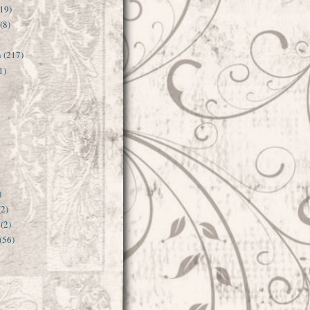
(19)
(8)
n
(217)
1)
)
(2)
(2)
(56)