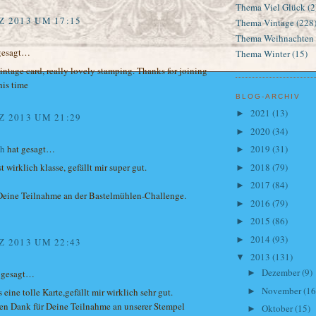
Thema Viel Glück
(2
Z 2013 UM 17:15
Thema Vintage
(228
Thema Weihnachten
gesagt…
Thema Winter
(15)
intage card, really lovely stamping. Thanks for joining
his time
BLOG-ARCHIV
2021
(13)
►
Z 2013 UM 21:29
2020
(34)
►
ch
hat gesagt…
2019
(31)
►
2018
(79)
t wirklich klasse, gefällt mir super gut.
►
2017
(84)
►
Deine Teilnahme an der Bastelmühlen-Challenge.
2016
(79)
►
2015
(86)
►
2014
(93)
►
Z 2013 UM 22:43
2013
(131)
▼
Dezember
(9)
 gesagt…
►
November
(16
►
 eine tolle Karte,gefällt mir wirklich sehr gut.
ben Dank für Deine Teilnahme an unserer Stempel
Oktober
(15)
►