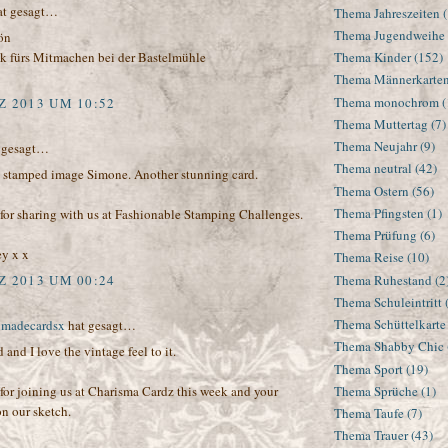
t gesagt…
Thema Jahreszeiten
Thema Jugendweihe
ön
k fürs Mitmachen bei der Bastelmühle
Thema Kinder
(152)
Thema Männerkarte
Thema monochrom
(
Z 2013 UM 10:52
Thema Muttertag
(7)
Thema Neujahr
(9)
 gesagt…
Thema neutral
(42)
at stamped image Simone. Another stunning card.
Thema Ostern
(56)
Thema Pfingsten
(1)
for sharing with us at Fashionable Stamping Challenges.
Thema Prüfung
(6)
ey x x
Thema Reise
(10)
Z 2013 UM 00:24
Thema Ruhestand
(2
Thema Schuleintritt
Thema Schüttelkarte
dmadecardsx
hat gesagt…
Thema Shabby Chic
 and I love the vintage feel to it.
Thema Sport
(19)
Thema Sprüche
(1)
for joining us at Charisma Cardz this week and your
on our sketch.
Thema Taufe
(7)
Thema Trauer
(43)