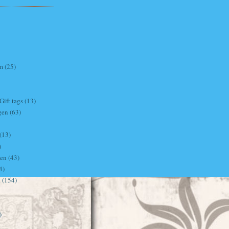
m
(25)
ift tags
(13)
gen
(63)
(13)
)
ven
(43)
4)
i
(154)
)