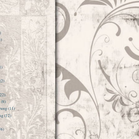
)
5)
1)
(2)
22)
(8)
rung
(11)
ng
(12)
76)