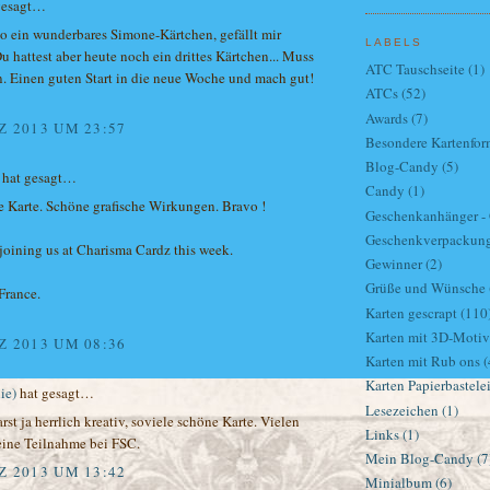
gesagt…
o ein wunderbares Simone-Kärtchen, gefällt mir
LABELS
u hattest aber heute noch ein drittes Kärtchen... Muss
ATC Tauschseite
(1)
n. Einen guten Start in die neue Woche und mach gut!
ATCs
(52)
Awards
(7)
Z 2013 UM 23:57
Besondere Kartenfor
Blog-Candy
(5)
hat gesagt…
Candy
(1)
 Karte. Schöne grafische Wirkungen. Bravo !
Geschenkanhänger - G
Geschenkverpackun
joining us at Charisma Cardz this week.
Gewinner
(2)
Grüße und Wünsche
France.
Karten gescrapt
(110
Karten mit 3D-Moti
Z 2013 UM 08:36
Karten mit Rub ons
(
Karten Papierbastele
ie)
hat gesagt…
Lesezeichen
(1)
st ja herrlich kreativ, soviele schöne Karte. Vielen
Links
(1)
eine Teilnahme bei FSC.
Mein Blog-Candy
(7
Z 2013 UM 13:42
Minialbum
(6)