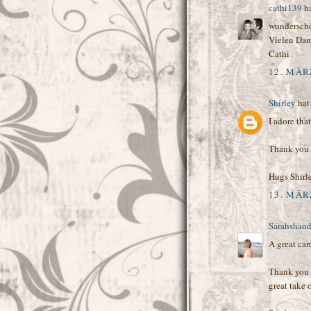
cathi139
ha
wundersch
Vielen Dan
Cathi
12. MÄR
Shirley
hat
I adore th
Thank you 
Hugs Shirl
13. MÄR
Sarahshan
A great card
Thank you 
great take 