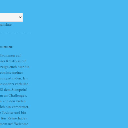
ranslate
SIMONE
llkommen auf
ner Kreativseite!
 zeige euch hier die
ebnisse meiner
nungsstunden. Ich
besonders verfallen
 ´08 dem Stempeln!
ern an Challenges,
in von den vielen
Ich bin verheiratet,
e Tochter und bin
e fürs Reinschauen
mmentare! Welcome