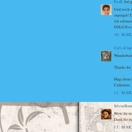
EvaE.
hat 
Und noch s
supergut! D
ich schaue
GGLG Eva
10. MÄR
Cat's sCrap
Wunderbare
Thanks for 
Hugs from 
Catherine.
11. MÄR
Silvia(Barn
Wow, du war
Dank für d
11. MÄR