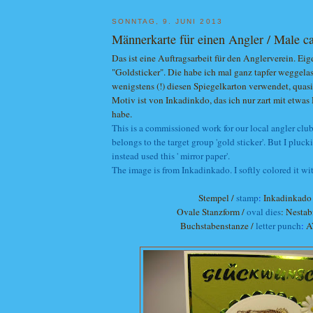
SONNTAG, 9. JUNI 2013
Männerkarte für einen Angler / Male ca
Das ist eine Auftragsarbeit für den Anglerverein. Ei
"Goldsticker". Die habe ich mal ganz tapfer weggelas
wenigstens (!) diesen Spiegelkarton verwendet, quasi 
Motiv ist von Inkadinkdo, das ich nur zart mit etwas D
habe.
This is a commissioned work for our local angler club
belongs to the target group 'gold sticker'. But I pluck
instead used this ' mirror paper'.
The image is from Inkadinkado. I softly colored it wit
Stempel /
stamp
:
Inkadinkado
Ovale Stanzform /
oval dies
: Nestabi
Buchstabenstanze /
letter punch
:
A