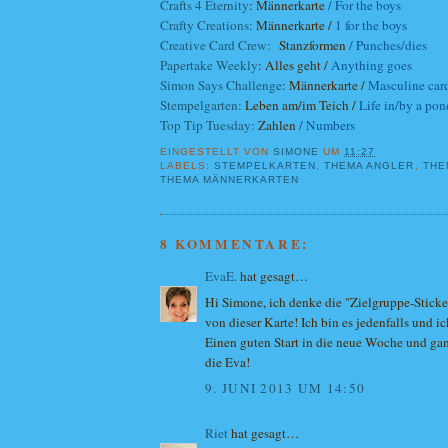
Crafts 4 Eternity
: Männerkarte
/ For the boys
Crafty Creations:
Männerkarte /
1 for the boys
Creative Card Crew:
Stanzformen
/ Punches/dies
Papertake Weekly
: Alles geht /
Anything goes
Simon Says Challenge
: Männerkarte /
Masculine car
Stempelgarten:
Leben am/im Teich /
Life in/by a pon
Top Tip Tuesday
:
Zahlen
/
Numbers
EINGESTELLT VON
SIMONE
UM
11:27
LABELS:
STEMPELKARTEN
,
THEMA ANGLER
,
THE
THEMA MÄNNERKARTEN
8 KOMMENTARE:
EvaE.
hat gesagt…
Hi Simone, ich denke die "Zielgruppe-Sticker
von dieser Karte! Ich bin es jedenfalls und ic
Einen guten Start in die neue Woche und ga
die Eva!
9. JUNI 2013 UM 14:50
Riet
hat gesagt…