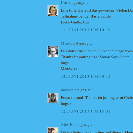
Uta
hat gesagt…
Eine tolle Karte ist das geworden. Vielen Da
Teilnahme bei der Bastelmühle.
Liebe Grüße, Uta
11. JUNI 2013 UM 10:19
Mandy
hat gesagt…
Fabulous card Simone, I love the image you'
Thanks for joining us at
Simon Says Stamp
hugs
Mandy xx
12. JUNI 2013 UM 00:12
michele
hat gesagt…
Fantastic card! Thanks for joining us at Craft
hugs x
12. JUNI 2013 UM 15:38
Alex H.
hat gesagt…
Oh ich liebe alle Grüntöne und dieser ist be