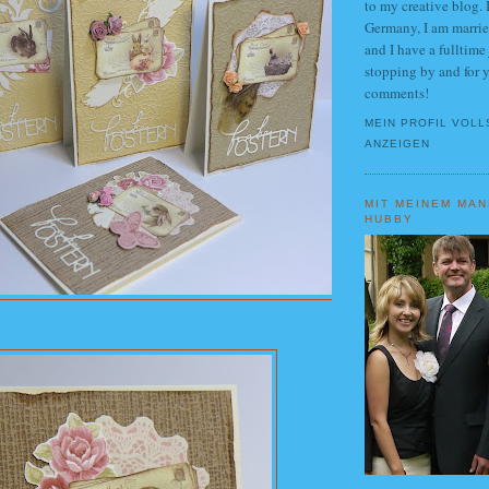
to my creative blog.
Germany, I am marrie
and I have a fulltime
stopping by and for 
comments!
MEIN PROFIL VOLL
ANZEIGEN
MIT MEINEM MAN
HUBBY