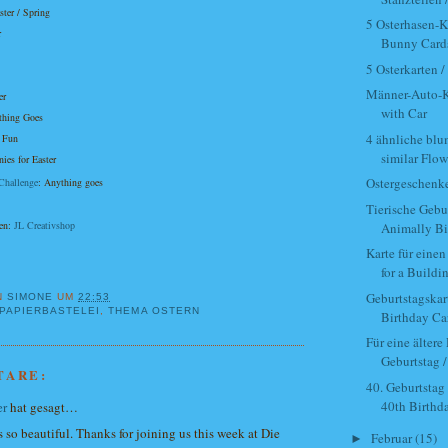
aster / Spring
5 Osterhasen-Ka
r
Bunny Card
5 Osterkarten /
g
Männer-Auto-K
ier
with Car
ything Goes
4 ähnliche blu
er Fun
similar Flo
ies for Easter
Ostergeschenke 
Challenge
: Anything goes
Tierische Gebur
nen:
JL Creativshop
Animally Bi
Karte für einen
for a Buildin
Geburtstagskart
N
SIMONE
UM
22:53
PAPIERBASTELEI
,
THEMA OSTERN
Birthday Car
Für eine älter
Geburtstag / 
TARE:
40. Geburtstag
40th Birthd
er
hat gesagt…
s so beautiful. Thanks for joining us this week at Die
Februar
(15)
►