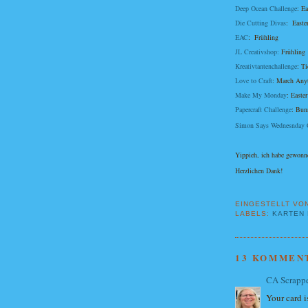
Deep Ocean Challenge
: E
Die Cutting Divas
: Easte
EAC
: Frühling
JL Creativshop
:
Frühlin
Kreativtantenchallenge
: T
Love to Craft
: March An
Make My Monday
: East
Papercraft Challenge
: Bunn
Simon Says Wednesnday 
Yippieh, ich habe gewon
Herzlichen Dank!
EINGESTELLT VO
LABELS:
KARTEN 
13 KOMMEN
CA Scrapp
Your card i