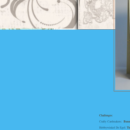
Challenges:
Crafty Cardmakers
: Bunn
Hobbywinkel De Egel
: T