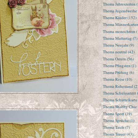
Thema Jahreszeiten
Thema Jugendweihe
Thema Kinder
(152)
Thema Männerkarte
Thema monochrom
(
Thema Muttertag
(7)
Thema Neujahr
(9)
Thema neutral
(42)
Thema Ostern
(56)
Thema Pfingsten
(1)
Thema Prüfung
(6)
Thema Reise
(10)
Thema Ruhestand
(2
Thema Schuleintritt
Thema Schüttelkarte
Thema Shabby Chic
Thema Sport
(19)
Thema Sprüche
(1)
Thema Taufe
(7)
Thema Trauer
(43)