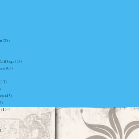
m
(25)
ift tags
(13)
gen
(63)
(13)
)
ven
(43)
4)
i
(154)
)