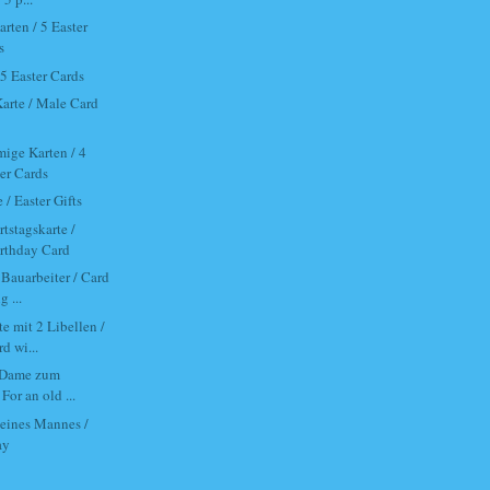
rten / 5 Easter
s
 5 Easter Cards
arte / Male Card
mige Karten / 4
wer Cards
/ Easter Gifts
tstagskarte /
rthday Card
 Bauarbeiter / Card
g ...
e mit 2 Libellen /
d wi...
e Dame zum
For an old ...
 eines Mannes /
ay