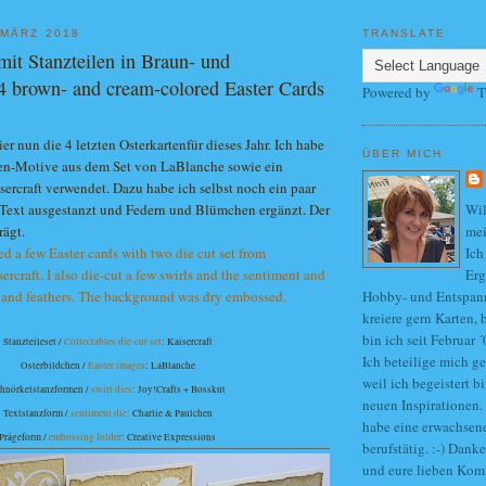
 MÄRZ 2018
TRANSLATE
mit Stanzteilen in Braun- und
4 brown- and cream-colored Easter Cards
Powered by
T
ier nun die 4 letzten Osterkartenfür dieses Jahr. Ich habe
ÜBER MICH
ten-Motive aus dem Set von LaBlanche sowie ein
ercraft verwendet. Dazu habe ich selbst noch ein paar
Text ausgestanzt und Federn und Blümchen ergänzt. Der
Wi
rägt.
mei
ed a few Easter cards with two die cut set from
Ich
rcraft. I also die-cut a few swirls and the sentiment and
Erg
 and feathers. The background was dry embossed.
Hobby- und Entspan
kreiere gern Karten, 
bin ich seit Februar
Stanzteileset /
Collectables die-cut set
: Kaisercraft
Ich beteilige mich g
Osterbildchen /
Easter images
: LaBlanche
weil ich begeistert b
hnörkelstanzformen /
swirl dies
: Joy!Crafts + Bosskut
neuen Inspirationen. 
Textstanzform /
sentiment die:
Charlie & Paulchen
habe eine erwachsen
Prägeform /
embossing folder
: Creative Expressions
berufstätig. :-) Dank
und eure lieben Ko