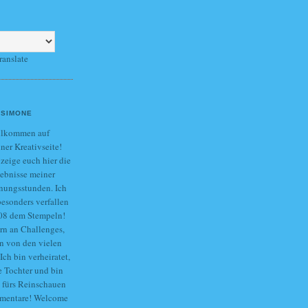
ranslate
SIMONE
llkommen auf
ner Kreativseite!
 zeige euch hier die
ebnisse meiner
nungsstunden. Ich
besonders verfallen
 ´08 dem Stempeln!
ern an Challenges,
in von den vielen
Ich bin verheiratet,
e Tochter und bin
e fürs Reinschauen
mmentare! Welcome