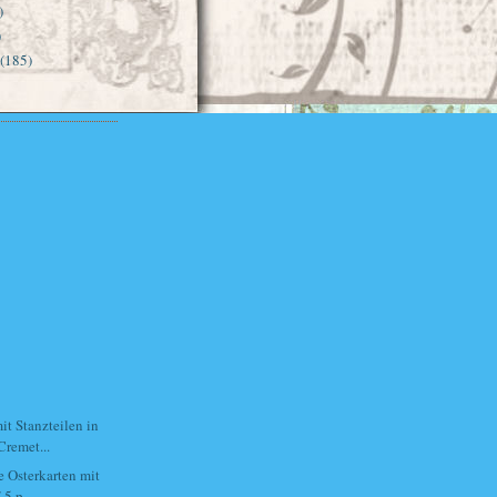
)
)
(185)
it Stanzteilen in
Cremet...
e Osterkarten mit
 5 p...