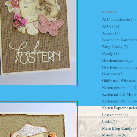
LABELS
ATC Tauschseite
(1)
ATCs
(52)
Awards
(7)
Besondere Kartenfor
Blog-Candy
(5)
Candy
(1)
Geschenkanhänger - G
Geschenkverpackun
Gewinner
(2)
Grüße und Wünsche
Karten gescrapt
(110
Karten mit 3D-Moti
Karten mit Rub ons
(
Karten Papierbastele
Lesezeichen
(1)
Links
(1)
Mein Blog-Candy
(7
Minialbum
(6)