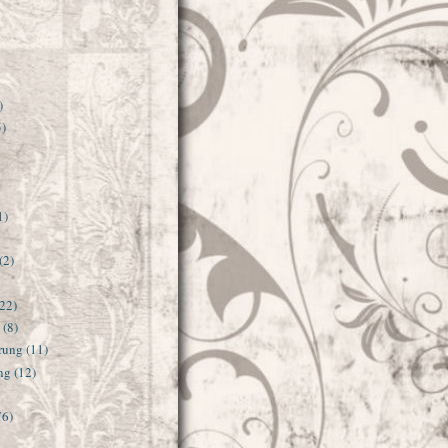
)
5)
1)
(2)
22)
(8)
rung
(11)
ng
(12)
76)