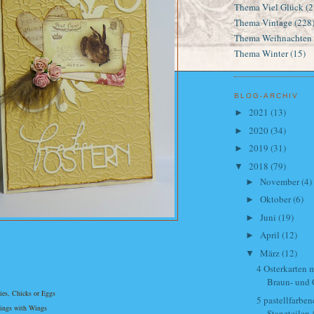
Thema Viel Glück
(2
Thema Vintage
(228
Thema Weihnachten
Thema Winter
(15)
BLOG-ARCHIV
2021
(13)
►
2020
(34)
►
2019
(31)
►
2018
(79)
▼
November
(4)
►
Oktober
(6)
►
Juni
(19)
►
April
(12)
►
März
(12)
▼
4 Osterkarten m
Braun- und 
ies, Chicks or Eggs
5 pastellfarben
hings with Wings
Stanzteilen /