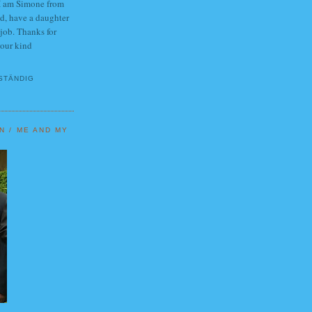
 I am Simone from
d, have a daughter
 job. Thanks for
your kind
STÄNDIG
N / ME AND MY