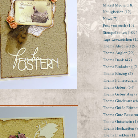
Mixed Media
(18)
Neuigkeiten
(12)
News
(7)
Post von euch
(15)
Stempelkarten
(1094
Tags Lesezeichen
(1
Thema Abschied
(5)
Thema Angler
(22)
Thema Dank
(47)
Thema Einladung
(2
Thema Einzug
(2)
Thema Führerschein
Thema Geburt
(54)
Thema Geburtstag
(7
Thema Glückwunsch
Thema Grüße Erinne
Thema Gute Besseru
Thema Gutschein
(1)
Thema Hochzeiten
(
Thema Insekten
(1)