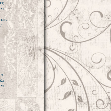
(19)
(8)
n
(217)
1)
)
(2)
(2)
(56)