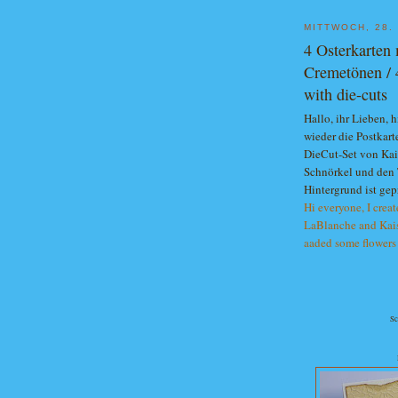
MITTWOCH, 28.
4 Osterkarten 
Cremetönen / 
with die-cuts
Hallo, ihr Lieben, h
wieder die Postkar
DieCut-Set von Kais
Schnörkel und den 
Hintergrund ist gep
Hi everyone, I creat
LaBlanche and Kaise
aaded some flowers
Sc